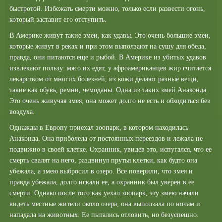
быстротой. Избежать смерти можно, только если развести огонь,
который заставит его отступить.
В Америке живут такие змеи, как удавы. Это очень большие змеи,
которые живут в реках и при этом выползают на сушу для обеда,
правда, они питаются еще и рыбой. В Америке из убитых удавов
извлекают пользу: мясо их едят, у афроамериканцев жир считается
лекарством от многих болезней, из кожи делают разные вещи,
такие как обувь, ремни, чемоданы. Одна из таких змей Анаконда.
Это очень живучая змея, она может долго не есть и обходиться без
воздуха.
Однажды в Европу приехал зоопарк, в котором находилась
Анаконда. Она приболела от постоянных переездов и лежала не
подвижно в своей клетке. Охранник, увидев это, испугался, что ее
смерть свалят на него, раздвинул прутья клетки, как будто она
убежала, а змею выбросил в озеро. Все поверили, что змея и
правда убежала, долго искали ее, а охранник был уверен в ее
смерти. Однако после того как уехал зоопарк, эту змею начали
видеть местные жители около озера, она выползала по ночам и
нападала на животных. Ее пытались отловить, но безуспешно.