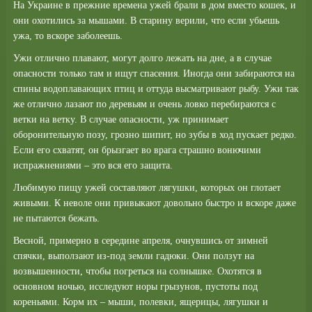
На Украине в прежние времена ужей брали в дом вместо кошек, и
они охотились за мышами. В старину верили, что если убьешь
ужа, то вскоре заболеешь.
Ужи отлично плавают, могут долго лежать на дне, а в случае
опасности только там и ищут спасения. Иногда они забираются на
спины водоплавающих птиц и оттуда высматривают рыбу. Ужи так
же отлично лазают по деревьям и очень ловко перебираются с
ветки на ветку. В случае опасности, уж принимает
оборонительную позу, грозно шипит, но зубы в ход пускает редко.
Если его схватят, он брызгает во врага страшно вонючими
испражнениями – это вся его защита.
Любимую пищу ужей составляют лягушки, которых он глотает
живыми. К неволе они привыкают довольно быстро и вскоре даже
не пытаются бежать.
Весной, примерно в середине апреля, очнувшись от зимней
спячки, выползают из-под земли гадюки. Они ползут на
возвышенности, чтобы погреться на солнышке. Охотятся в
основном ночью, исследуют норы грызунов, пустоты под
кореньями. Корм их – мыши, полевки, ящерицы, лягушки и