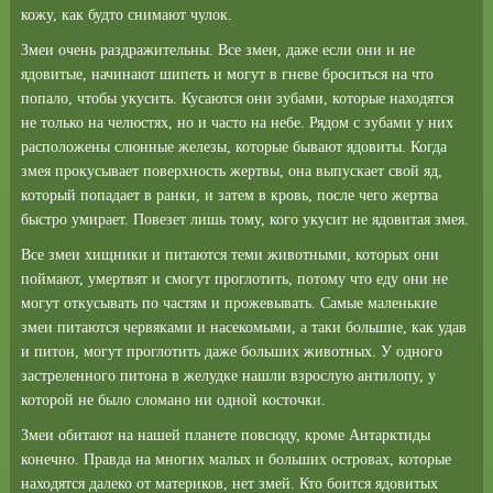
кожу, как будто снимают чулок.
Змеи очень раздражительны. Все змеи, даже если они и не
ядовитые, начинают шипеть и могут в гневе броситься на что
попало, чтобы укусить. Кусаются они зубами, которые находятся
не только на челюстях, но и часто на небе. Рядом с зубами у них
расположены слюнные железы, которые бывают ядовиты. Когда
змея прокусывает поверхность жертвы, она выпускает свой яд,
который попадает в ранки, и затем в кровь, после чего жертва
быстро умирает. Повезет лишь тому, кого укусит не ядовитая змея.
Все змеи хищники и питаются теми животными, которых они
поймают, умертвят и смогут проглотить, потому что еду они не
могут откусывать по частям и прожевывать. Самые маленькие
змеи питаются червяками и насекомыми, а таки большие, как удав
и питон, могут проглотить даже больших животных. У одного
застреленного питона в желудке нашли взрослую антилопу, у
которой не было сломано ни одной косточки.
Змеи обитают на нашей планете повсюду, кроме Антарктиды
конечно. Правда на многих малых и больших островах, которые
находятся далеко от материков, нет змей. Кто боится ядовитых