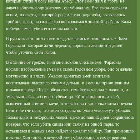
который служил богу войны Аресу. Этот змей жил в гроте, не
давая набирать воду жителям, он убивал их. Его глаза сверкали
огнем, из пасти, в которой росли в три ряда зубы, вырывалось
тройное жало, на голове грозно колыхался золотой гребень. Кадм
победил змея, убив его своим копьем.
В русских летописях змеи представлялись в основном как Змеи
Горынычи, которые жгли деревни, воровали женщин и детей,
чтобы утолить свой голод.
В отличие от греков, египтяне поклонялись змеям. Фараоны
носили изображение змеи на своем головном уборе, оно означало
могущество и власть. Ужасно ядовитых змей египтяне
воспитывали вместе со своими детьми, и змеи не причиняли им
никакого вреда. После обеда отец семейства хлопал в ладоши, и
змея выползала из своего убежища. Ей преподносили хлеб,
вымоченный в вине и меде, который она с удовольствием поедала.
Египтяне считали, что змеи созданы во благо человеку и убивают
только злых и нехороших людей. Даже до наших дней сохранилось
поверье, что если убить самца или самку из одной пары, то
оставшаяся в живых змея найдет и ужалит убийцу. Как произошло
в сказке Киплинга, в которой отец убил самца, а самка решила