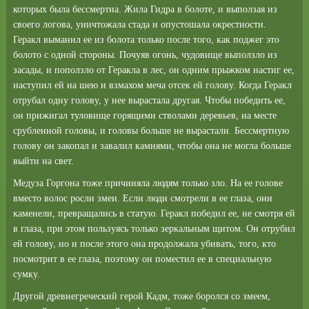
которых была бессмертна. Жила Гидра в болоте, и выползая из
своего логова, уничтожала стада и опустошала окрестности.
Геракл выманил ее из болота только после того, как поджег это
болото с одной стороны. Почуяв огонь, чудовище выползло из
засады, и поползло от Геракла в лес, он одним прыжком настиг ее,
наступил ей на шею и взмахом меча отсек ей голову. Когда Геракл
отрубал одну голову, у нее вырастала другая. Чтобы победить ее,
он прижигал туловище горящими стволами деревьев, на месте
срубленной головы, и головы больше не вырастали. Бессмертную
голову он закопал и завалил камнями, чтобы она не могла больше
выйти на свет.
Медуза Горгона тоже причиняла людям только зло. На ее голове
вместо волос росли змеи. Если люди смотрели в ее глаза, они
каменели, превращались в статую. Геракл победил ее, не смотря ей
в глаза, при этом пользуясь только зеркальным щитом. Он отрубил
ей голову, но и после этого она продолжала убивать, того, кто
посмотрит в ее глаза, поэтому он поместил ее в специальную
сумку.
Другой древнегреческий герой Кадм, тоже боролся со змеем,