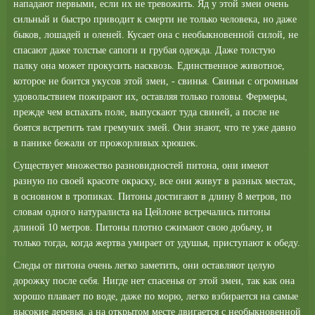
нападают первыми, если их не тревожить. Яд у этой змеи очень
сильный и быстро приводит к смерти не только человека, но даже
быков, лошадей и оленей. Кусает она с необыкновенной силой, не
спасают даже толстые сапоги и грубая одежда. Даже толстую
палку она может прокусить насквозь. Единственное животное,
которое не боится укусов этой змеи, - свинья. Свиньи с огромным
удовольствием пожирают их, оставляя только головы. Фермеры,
прежде чем вспахать поле, выпускают туда свиней, а после не
боятся встретить там гремучих змей. Они знают, что те уже давно
в панике бежали от прожорливых хрюшек.
Существует множество разновидностей питона, они имеют
разную по своей красоте окраску, все они живут в разных местах,
в основном в тропиках. Питоны достигают в длину 8 метров, по
словам одного натуралиста на Цейлоне встречались питоны
длиной 10 метров. Питоны плотно сжимают свою добычу, и
только тогда, когда жертва умирает от удушья, приступают к обеду.
Следы от питона очень легко заметить, они оставляют целую
дорожку после себя. Нигде нет спасенья от этой змеи, так как она
хорошо плавает по воде, даже по морю, легко взбирается на самые
высокие деревья, а на открытом месте двигается с необыкновенной