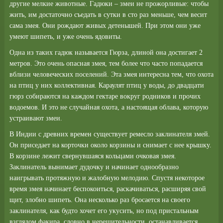
другие мелкие животные. Гадюки – змеи не прожорливые: чтобы
жить, им достаточно съедать в сутки в сто раз меньше, чем весит
сама змея. Они рождают живых детенышей. При этом они уже
умеют шипеть, и уже очень ядовиты.
Одна из таких гадюк называется Гюрза, длиной она достигает 2
метров. Это очень опасная змея, тем более что часто попадается
вблизи человеческих поселений. Эта змея интересна тем, что охота
на птиц у них коллективная. Караулят птиц у воды, до двадцати
гюрз собираются на каждом гектаре вокруг родников и прочих
водоемов. И это не случайная охота, а настоящая облава, которую
устраивают змеи.
В Индии с древних времен существует ремесло заклинателя змей.
Он приседает на корточки около корзины и снимает с нее крышку.
В корзине лежит свернувшаяся кольцами очковая змея.
Заклинатель вынимает дудочку и начинает однообразно
наигрывать протяжную и жалобную мелодию. Спустя некоторое
время змея начинает беспокоиться, раскачиваться, расширяя свой
щит, злобно шипеть. Она несколько раз бросается на своего
заклинателя, как будто хочет его укусить, но под пристальным
взглядом факира, словно в нерешительности, останавливается.