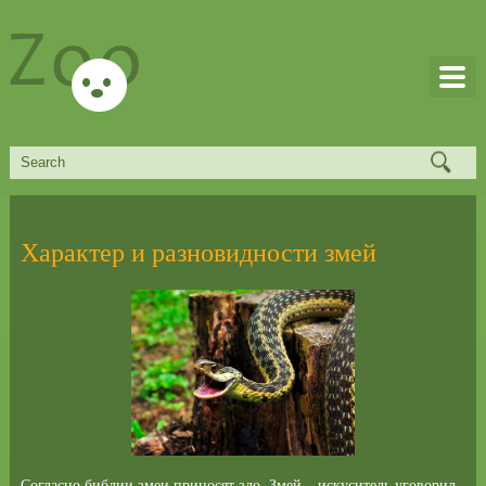
Характер и разновидности змей
Согласно библии змеи приносят зло. Змей – искуситель уговорил