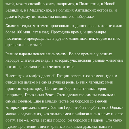
змей, может спокойно жить, например, в Полинезии, в Новой
Зеландии, на Мадагаскаре, на больших Антильских островах, и
даже в Крыму, но только на южном его побережье.
Ходят легенды, что змеи произошли от динозавров, которые жили
более 100 млн. лет назад. Проходило время, и динозавры
постепенно превращались в других животных, некоторые из них
превратились в змей.
Разные народы поклонялись змеям. Во все времена у разных
народов слагали легенды, в которых участвовали разные животные
и птицы, не стали исключением и змеи.
В легендах и мифах древней Греции говориться о змеях, где им
отводится далеко не самая лучшая роль. В этих легендах змеи
приносят людям вред. Со змеями борятся античные герои,
например, Геракл сын Зевса. Отец сделал его самым сильным и
самым смелым. Еще в младенчестве он боролся со змеями,
которых прислала к нему богиня Гера, чтобы погубить его. Однако
мальчик задушил их, как только змеи приблизились к нему и к его
брату. Позже, когда Геракл подрос, он боролся с Гидрой. Это было
чудовище с телом змеи и девятью головами дракона, одна из