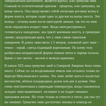
Американском континенте, является Кротал, или гремучая змея.
Главный ее отличительный признак - трещетка, или гремушка, на
конце хвоста. Она представляет собой несколько роговых колец в
форме конуса, которые сидят одно за другим на конце хвоста. Эти
кольца – остатки кожи после ежегодной линьки, так что по ним
легко определить возраст змеи. Когда змея рассержена и
готовиться к нападению, она трясет кончиком хвоста, и гремушки
гремят, предупреждая врага, что у змеи самые серьезные
намерения. В длину змея около 1,5 метров, основной цвет змеи –
темно – серый, слегка отдающий коричневым. По всему телу
разбросаны неправильной формы темные пятна и черные полосы.
Брюхо у нее светло – желтое в мелкую крапинку.
В начале ХIХ века гремучих змей в Северной Америке было очень
много. Сейчас из–за возделывания земель они остались только по
берегам Мексиканского залива. Эти змеи любят жить в скалистых
местностях, вблизи плодородных долин или рек и ручьев. Они
очень чувствительны к перепадам температуры, когда становиться
холодно змея окаменевает, застывает и не подает никаких
признаков жизни. Но стоит только ее отнести в тепло, как она тут
же оживает. Гремучие змеи достаточно ленивы и никогда не