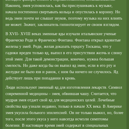
Наконец, змея успокоилась, как бы прислушиваясь к музыке,
начала постепенно свертывать кольца и опустилась в корзину. Но
ведь змеи почти не слышат звуков, поэтому музыка на них влиять
не может. Значит, заклинатель гипнотизирует ее своим взглядом.
В ХVII- XVIII веках змеиные яды изучали итальянские ученые
Франческо Реди и Франческо Фонтана. Фонтана открыл ядовитые
железы у змей. Реди, желая доказать герцогу Тосканы, что у
гадюки вреден только яд, выпил в его присутствии желчь и слюну
этой змеи. Для такой демонстрации, конечно, нужна большая
смелость. Но даже когда бы он выпил яд змеи, если в его рту и
желудке не было язв и ранок, с ним бы ничего не случилось. Яд
действует лишь при попадании в кровь.
Люди используют змеиный яд для изготовления лекарств. Символ
современной медицины – змея, обвившая чашу. Считается, что
мудрая змея отдает свой яд для медицинских целей. Лечебные
свойства яда узнали недавно, только в начале ХХ века. В Америке
змея укусила больного эпилепсией. Он не только выжил, но, более
того, после этого укуса у него навсегда исчезли симптомы
болезни. В настоящее время змей содержат в специальных