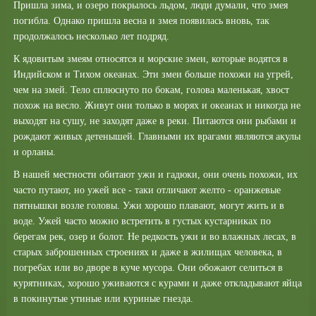
Пришла зима, и озеро покрылось льдом, люди думали, что змея
погибла. Однако пришла весна и змея появилась вновь, так
продолжалось несколько лет подряд.
К ядовитым змеям относятся и морские змеи, которые водятся в
Индийском и Тихом океанах. Эти змеи больше похожи на угрей,
чем на змей. Тело сплюснуто по бокам, голова маленькая, хвост
похож на весло. Живут они только в морях и океанах и никогда не
выходят на сушу, не заходят даже в реки. Питаются они рыбами и
рождают живых детенышей. Главными их врагами являются акулы
и орланы.
В нашей местности обитают ужи и гадюки, они очень похожи, их
часто путают, но ужей все - таки отличают желто - оранжевые
пятнышки возле головы. Ужи хорошо плавают, могут жить и в
воде. Ужей часто можно встретить в густых кустарниках по
берегам рек, озер и болот. Не редкость ужи и во влажных лесах, в
старых заброшенных строениях и даже в жилищах человека, в
погребах или во дворе в куче мусора. Они обожают селиться в
курятниках, хорошо уживаются с курами и даже откладывают яйца
в покинутые утиные или куриные гнезда.