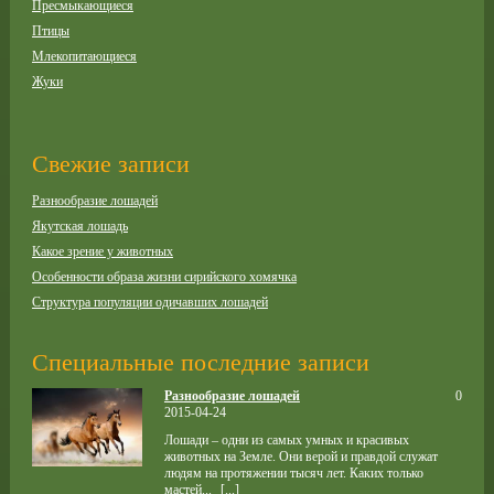
Пресмыкающиеся
Птицы
Млекопитающиеся
Жуки
Свежие записи
Разнообразие лошадей
Якутская лошадь
Какое зрение у животных
Особенности образа жизни сирийского хомячка
Структура популяции одичавших лошадей
Специальные последние записи
Разнообразие лошадей
0
2015-04-24
Лошади – одни из самых умных и красивых
животных на Земле. Они верой и правдой служат
людям на протяжении тысяч лет. Каких только
мастей...
[...]