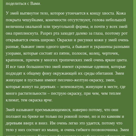
поделиться с Вами.
У змей вытянутое тело, которое утончается к концу хвоста. Кожа
покрыта чешуйками, конечности отсутствуют, голова небольшой
величины овальной или треугольной формы, и почти у всех змей
она приплюснута. Разрез рта заходит далеко за глаза, поэтому рот
открывается очень широко. Окраски и рисунки кожи у змей очень
разные, бывают змеи одного цвета, а бывают и украшены разными
узорами, которые состоят из пятен, полосок, колец, черточек,
крапинок, причем у многих тропических змей очень яркие цвета.
И все таки большинство змей имеют скромные одеяния, которые
подходят к общему фону окружающей их среды обитания. Змеи
живущие в пустыни имеют песочно-желтую окраску, змеи,
которые живут на деревьях – зеленоватую, живущие в месте, где
много растительности – пеструю окраску, при чем, чем теплее
климат, тем окраска ярче.
Змей называют пресмыкающимися, наверно потому, что они
ползают на брюхе не только по ровной почве, но и по камням и
деревьям вверх и вниз. Им очень легко это удается, потому что
тело у них состоит из мышц, и очень гибкого позвоночника. Змеи