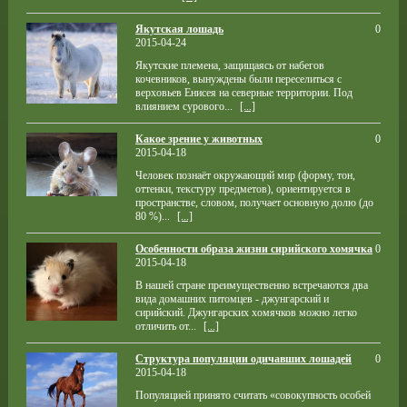
Якутская лошадь
0
2015-04-24
Якутские племена, защищаясь от набегов
кочевников, вынуждены были переселиться с
верховьев Енисея на северные территории. Под
влиянием сурового...
[...]
Какое зрение у животных
0
2015-04-18
Человек познаёт окружающий мир (форму, тон,
оттенки, текстуру предметов), ориентируется в
пространстве, словом, получает основную долю (до
80 %)...
[...]
Особенности образа жизни сирийского хомячка
0
2015-04-18
В нашей стране преимущественно встречаются два
вида домашних питомцев - джунгарский и
сирийский. Джунгарских хомячков можно легко
отличить от...
[...]
Структура популяции одичавших лошадей
0
2015-04-18
Популяцией принято считать «совокупность особей