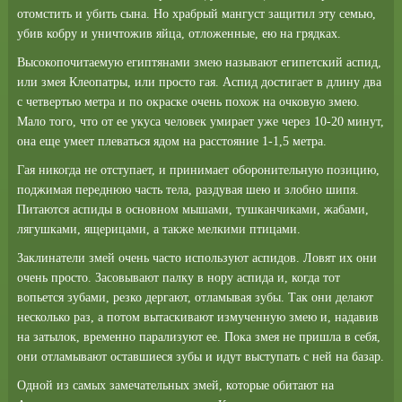
отомстить и убить сына. Но храбрый мангуст защитил эту семью,
убив кобру и уничтожив яйца, отложенные, ею на грядках.
Высокопочитаемую египтянами змею называют египетский аспид,
или змея Клеопатры, или просто гая. Аспид достигает в длину два
с четвертью метра и по окраске очень похож на очковую змею.
Мало того, что от ее укуса человек умирает уже через 10-20 минут,
она еще умеет плеваться ядом на расстояние 1-1,5 метра.
Гая никогда не отступает, и принимает оборонительную позицию,
поджимая переднюю часть тела, раздувая шею и злобно шипя.
Питаются аспиды в основном мышами, тушканчиками, жабами,
лягушками, ящерицами, а также мелкими птицами.
Заклинатели змей очень часто используют аспидов. Ловят их они
очень просто. Засовывают палку в нору аспида и, когда тот
вопьется зубами, резко дергают, отламывая зубы. Так они делают
несколько раз, а потом вытаскивают измученную змею и, надавив
на затылок, временно парализуют ее. Пока змея не пришла в себя,
они отламывают оставшиеся зубы и идут выступать с ней на базар.
Одной из самых замечательных змей, которые обитают на