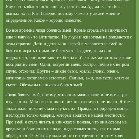
Еву съесть яблоко познания и угостить им Адама. За это Бог
выгнал их из Рая. Наверно поэтому о змеях у людей мнение
определенное. Какое – хорошо известно.
Во все времена люди боялись змей. Кроме страха змеи внушают
еще и какую - то антипатию. Но люди и животные не рождаются с
этим страхом. Дети и детеныши зверей в малолетстве змей не
боятся и играть с ними не брезгуют. Позднее, когда они
подрастают, они начинают их бояться. У разных животных разное
восприятие змей. Одни, встретив змею, быстро, точно их ветром
сдуло, отскочат. Другие – дикие быки, козлы, слоны, олени,
антилопы- хотят змею затоптать. Свиньи, ежи, мангусты хотят ее
съесть. Обезьяны панически боятся змей.
Люди боятся змей, потому, что о них мало знают, и не все люди
изучают их. Мои сверстники о них почти ничего не знают. Я тоже
знала мало, пока не стала изучать их. Правда, в природе я могла
наблюдать только ящериц, которые водятся в нашей местности.
Про змей я стала читать в книжках и поняла, что они совсем не
вредные и бояться их не надо, надо только знать, как с ними
обращаться. О змеях я узнала много интересного, и этим хочу