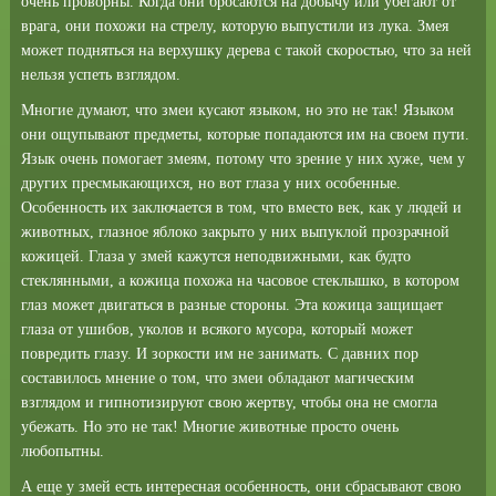
очень проворны. Когда они бросаются на добычу или убегают от
врага, они похожи на стрелу, которую выпустили из лука. Змея
может подняться на верхушку дерева с такой скоростью, что за ней
нельзя успеть взглядом.
Многие думают, что змеи кусают языком, но это не так! Языком
они ощупывают предметы, которые попадаются им на своем пути.
Язык очень помогает змеям, потому что зрение у них хуже, чем у
других пресмыкающихся, но вот глаза у них особенные.
Особенность их заключается в том, что вместо век, как у людей и
животных, глазное яблоко закрыто у них выпуклой прозрачной
кожицей. Глаза у змей кажутся неподвижными, как будто
стеклянными, а кожица похожа на часовое стеклышко, в котором
глаз может двигаться в разные стороны. Эта кожица защищает
глаза от ушибов, уколов и всякого мусора, который может
повредить глазу. И зоркости им не занимать. С давних пор
составилось мнение о том, что змеи обладают магическим
взглядом и гипнотизируют свою жертву, чтобы она не смогла
убежать. Но это не так! Многие животные просто очень
любопытны.
А еще у змей есть интересная особенность, они сбрасывают свою