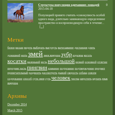
Структура популяции одичавших лошадей
0
2015-04-18
Популяцией принято считать «совокупность особей
одного вида, длительно занимающую определенное
пространство и воспроизводящую себя в течение...
[...]
Метки
бизон
васьки
видеть
выбирать
высунуть
вычесывание
дистанция
длить
змей
зубр
домашний
жить
змея ящерица
издалека
коготь
косатки
небольшой
маленький
мочь
низкий
основной
отличие
пингвин
передняя часть
плавание
подрезание
подтверждение
предмет
примечательный
раздвоить
рассмотреть
рыжий
скорость
собака
совсем
человек
содержание
способ
сути змея
суть
чистка
шерстить
щупать
язык
ящерица
Архивы
December 2014
March 2015