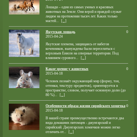
Лошади – одни из самых умных и красивых
животных на Земле. Они верой и правдой служат
людям на протяжении тысяч лет. Каких только
мастей...
[...]
Якутская лошадь
0
2015-04-24
Якутские племена, защищаясь от набегов
кочевников, вынуждены были переселиться с
верховьев Енисея на северные территории. Под
влиянием сурового...
[...]
Какое зрение у животных
0
2015-04-18
Человек познаёт окружающий мир (форму, тон,
оттенки, текстуру предметов), ориентируется в
пространстве, словом, получает основную долю (до
80 %)...
[...]
Особенности образа жизни сирийского хомячка
0
2015-04-18
В нашей стране преимущественно встречаются два
вида домашних питомцев - джунгарский и
сирийский. Джунгарских хомячков можно легко
отличить от...
[...]