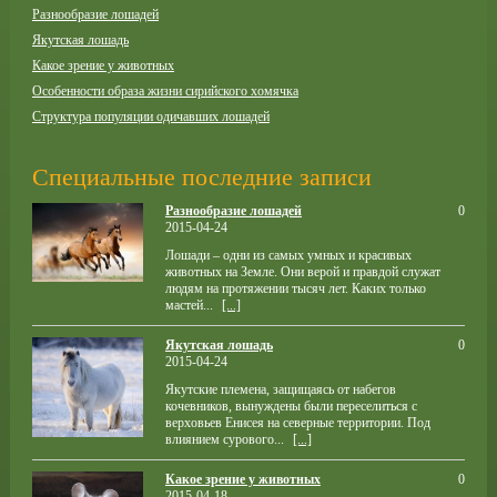
Разнообразие лошадей
Якутская лошадь
Какое зрение у животных
Особенности образа жизни сирийского хомячка
Структура популяции одичавших лошадей
Специальные последние записи
Разнообразие лошадей
0
2015-04-24
Лошади – одни из самых умных и красивых
животных на Земле. Они верой и правдой служат
людям на протяжении тысяч лет. Каких только
мастей...
[...]
Якутская лошадь
0
2015-04-24
Якутские племена, защищаясь от набегов
кочевников, вынуждены были переселиться с
верховьев Енисея на северные территории. Под
влиянием сурового...
[...]
Какое зрение у животных
0
2015-04-18