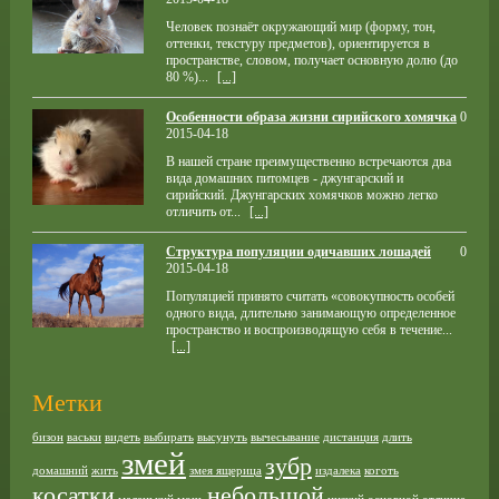
Человек познаёт окружающий мир (форму, тон,
оттенки, текстуру предметов), ориентируется в
пространстве, словом, получает основную долю (до
80 %)...
[...]
Особенности образа жизни сирийского хомячка
0
2015-04-18
В нашей стране преимущественно встречаются два
вида домашних питомцев - джунгарский и
сирийский. Джунгарских хомячков можно легко
отличить от...
[...]
Структура популяции одичавших лошадей
0
2015-04-18
Популяцией принято считать «совокупность особей
одного вида, длительно занимающую определенное
пространство и воспроизводящую себя в течение...
[...]
Метки
бизон
васьки
видеть
выбирать
высунуть
вычесывание
дистанция
длить
змей
зубр
домашний
жить
змея ящерица
издалека
коготь
косатки
небольшой