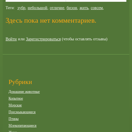
Теги:
зубр
,
небольшой
,
отличие
,
бизон
,
жить
,
совсем
,
Здесь пока нет комментариев.
Войти
или
Зарегистрироваться
(чтобы оставлять отзывы)
Рубрики
Домашние животные
Копытное
Морские
Пресмыкающиеся
Птицы
Млекопитающиеся