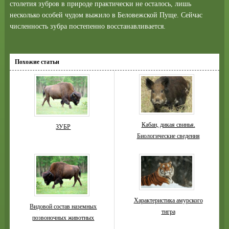
столетия зубров в природе практически не осталось, лишь
несколько особей чудом выжило в Беловежской Пуще. Сейчас
численность зубра постепенно восстанавливается.
Похожие статьи
Кабан, дикая свинья.
ЗУБР
Биологические сведения
Характеристика амурского
Видовой состав наземных
тигра
позвоночных животных