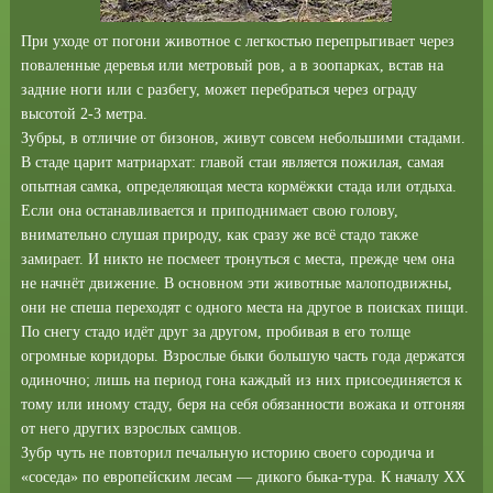
При уходе от погони животное с легкостью перепрыгивает через
поваленные деревья или метровый ров, а в зоопарках, встав на
задние ноги или с разбегу, может перебраться через ограду
высотой 2-3 метра.
Зубры, в отличие от бизонов, живут совсем небольшими стадами.
В стаде царит матриархат: главой стаи является пожилая, самая
опытная самка, определяющая места кормёжки стада или отдыха.
Если она останавливается и приподнимает свою голову,
внимательно слушая природу, как сразу же всё стадо также
замирает. И никто не посмеет тронуться с места, прежде чем она
не начнёт движение. В основном эти животные малоподвижны,
они не спеша переходят с одного места на другое в поисках пищи.
По снегу стадо идёт друг за другом, пробивая в его толще
огромные коридоры. Взрослые быки большую часть года держатся
одиночно; лишь на период гона каждый из них присоединяется к
тому или иному стаду, беря на себя обязанности вожака и отгоняя
от него других взрослых самцов.
Зубр чуть не повторил печальную историю своего сородича и
«соседа» по европейским лесам — дикого быка-тура. К началу XX