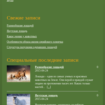
Жуки
Свежие записи
Разнообразие лошадей
Якутская лошадь
Какое зрение у животных
Особенности образа жизни сирийского хомячка
Структура популяции одичавших лошадей
Специальные последние записи
Разнообразие лошадей
0
2015-04-24
Лошади – одни из самых умных и красивых
животных на Земле. Они верой и правдой служат
людям на протяжении тысяч лет. Каких только
мастей...
[...]
Якутская лошадь
0
2015-04-24
Якутские племена, защищаясь от набегов