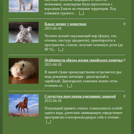
кочевников, вынуждены были переселиться с
верховьев Енисея на северные территории. Под
влиянием сурового...
[...]
Какое зрение у животных
0
2015-04-18
Человек познаёт окружающий мир (форму, тон,
оттенки, текстуру предметов), ориентируется в
пространстве, словом, получает основную долю (до
80 %)...
[...]
Особенности образа жизни сирийского хомячка
0
2015-04-18
В нашей стране преимущественно встречаются два
вида домашних питомцев - джунгарский и
сирийский. Джунгарских хомячков можно легко
отличить от...
[...]
Структура популяции одичавших лошадей
0
2015-04-18
Популяцией принято считать «совокупность особей
одного вида, длительно занимающую определенное
пространство и воспроизводящую себя в течение...
[...]