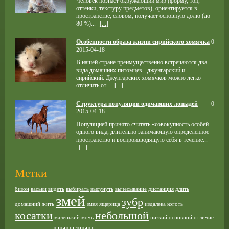
Человек познаёт окружающий мир (форму, тон,
оттенки, текстуру предметов), ориентируется в
пространстве, словом, получает основную долю (до
80 %)...
[...]
Особенности образа жизни сирийского хомячка
0
2015-04-18
В нашей стране преимущественно встречаются два
вида домашних питомцев - джунгарский и
сирийский. Джунгарских хомячков можно легко
отличить от...
[...]
Структура популяции одичавших лошадей
0
2015-04-18
Популяцией принято считать «совокупность особей
одного вида, длительно занимающую определенное
пространство и воспроизводящую себя в течение...
[...]
Метки
бизон
васьки
видеть
выбирать
высунуть
вычесывание
дистанция
длить
змей
зубр
домашний
жить
змея ящерица
издалека
коготь
косатки
небольшой
маленький
мочь
низкий
основной
отличие
пингвин