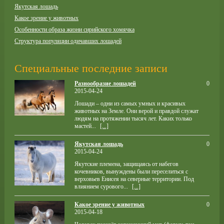
Якутская лошадь
Какое зрение у животных
Особенности образа жизни сирийского хомячка
Структура популяции одичавших лошадей
Специальные последние записи
Разнообразие лошадей
0
2015-04-24
Лошади – одни из самых умных и красивых
животных на Земле. Они верой и правдой служат
людям на протяжении тысяч лет. Каких только
мастей...
[...]
Якутская лошадь
0
2015-04-24
Якутские племена, защищаясь от набегов
кочевников, вынуждены были переселиться с
верховьев Енисея на северные территории. Под
влиянием сурового...
[...]
Какое зрение у животных
0
2015-04-18