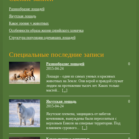
Разнообразие лошадей
Якутская лошадь
Какое зрение у животных
Особенности образа жизни сирийского хомячка
Структура популяции одичавших лошадей
Специальные последние записи
Разнообразие лошадей
0
2015-04-24
Лошади – одни из самых умных и красивых
животных на Земле. Они верой и правдой служат
людям на протяжении тысяч лет. Каких только
мастей...
[...]
Якутская лошадь
0
2015-04-24
Якутские племена, защищаясь от набегов
кочевников, вынуждены были переселиться с
верховьев Енисея на северные территории. Под
влиянием сурового...
[...]