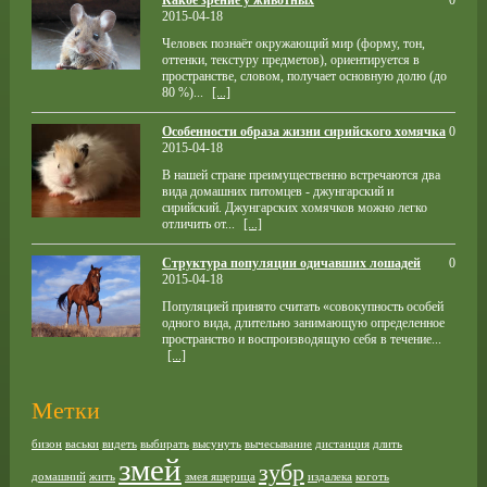
Какое зрение у животных
0
2015-04-18
Человек познаёт окружающий мир (форму, тон,
оттенки, текстуру предметов), ориентируется в
пространстве, словом, получает основную долю (до
80 %)...
[...]
Особенности образа жизни сирийского хомячка
0
2015-04-18
В нашей стране преимущественно встречаются два
вида домашних питомцев - джунгарский и
сирийский. Джунгарских хомячков можно легко
отличить от...
[...]
Структура популяции одичавших лошадей
0
2015-04-18
Популяцией принято считать «совокупность особей
одного вида, длительно занимающую определенное
пространство и воспроизводящую себя в течение...
[...]
Метки
бизон
васьки
видеть
выбирать
высунуть
вычесывание
дистанция
длить
змей
зубр
домашний
жить
змея ящерица
издалека
коготь