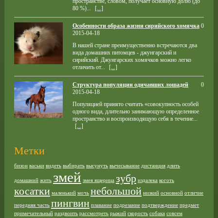
пространстве, словом, получает основную долю (до
80 %)...
[...]
Особенности образа жизни сирийского хомячка
0
2015-04-18
В нашей стране преимущественно встречаются два
вида домашних питомцев - джунгарский и
сирийский. Джунгарских хомячков можно легко
отличить от...
[...]
Структура популяции одичавших лошадей
0
2015-04-18
Популяцией принято считать «совокупность особей
одного вида, длительно занимающую определенное
пространство и воспроизводящую себя в течение...
[...]
Метки
бизон
васьки
видеть
выбирать
высунуть
вычесывание
дистанция
длить
змей
зубр
домашний
жить
змея ящерица
издалека
коготь
косатки
небольшой
маленький
мочь
низкий
основной
отличие
пингвин
передняя часть
плавание
подрезание
подтверждение
предмет
примечательный
раздвоить
рассмотреть
рыжий
скорость
собака
совсем