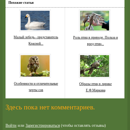
Похожие статьи
Малый лебедь - представитель
Роль птиц в природе. Польза и
Красной...
вред птиц...
Особенности и отличительные
Образы птиц в лирике
черты сов
Е.Ф.Маркина
Здесь пока нет комментариев.
Войти
или
Зарегистрироваться
(чтобы оставлять отзывы)