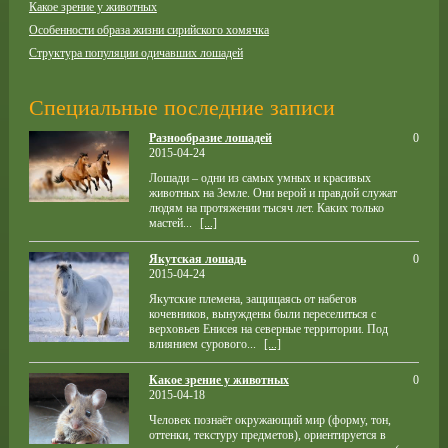
Какое зрение у животных
Особенности образа жизни сирийского хомячка
Структура популяции одичавших лошадей
Специальные последние записи
Разнообразие лошадей
0
2015-04-24
Лошади – одни из самых умных и красивых
животных на Земле. Они верой и правдой служат
людям на протяжении тысяч лет. Каких только
мастей...
[...]
Якутская лошадь
0
2015-04-24
Якутские племена, защищаясь от набегов
кочевников, вынуждены были переселиться с
верховьев Енисея на северные территории. Под
влиянием сурового...
[...]
Какое зрение у животных
0
2015-04-18
Человек познаёт окружающий мир (форму, тон,
оттенки, текстуру предметов), ориентируется в