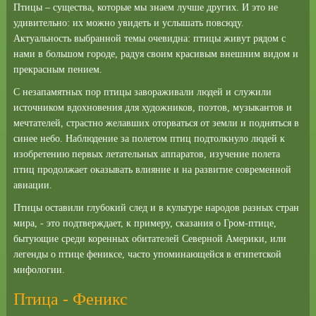
Птицы – существа, которые мы знаем лучше других. И это не
удивительно: их можно увидеть и услышать повсюду.
Актуальность выбранной темы очевидна: птицы живут рядом с
нами в большом городе, радуя своим красивым внешним видом и
прекрасным пением.
С незапамятных пор птицы завораживали людей и служили
источником вдохновения для художников, поэтов, музыкантов и
мечтателей, страстно желавших оторваться от земли и подняться в
синее небо. Наблюдение за полетом птиц подтолкнуло людей к
изобретению первых летательных аппаратов, изучение полета
птиц продолжает оказывать влияние и на развитие современной
авиации.
Птицы оставили глубокий след и в культуре народов разных стран
мира, - это подтверждает, к примеру, сказания о Гром-птице,
бытующие среди коренных обитателей Северной Америки, или
легенды о птице фениксе, часто упоминающейся в египетской
мифологии.
Птица - Феникс