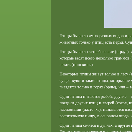
Птицы бывают самых разных видов и ра
животных только у птиц есть перья. Су
Птицы бывают очень большие (страус), 
которые весят всего несколько граммов 
летать (пингвины).
Некоторые птицы живут только в лесу (
существуют и такие птицы, которые не м
гнездятся только в горах (орлы), или – т
Одни птицы питаются рыбой, другие – 
поедают других птиц и зверей (сокол,
насекомыми (ласточка), называются нас
растительную пищу, в основном ягоды и
Одни птицы селятся в дуплах, а другие в
Птицы, которые селятся в дуплах (дяте