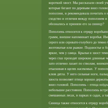
короткий хвост. Мы рассказали своей уч
которые бегают по деревьям вниз голов
поползни, и рекомендовала почитать о 
сходство и отличия между поползнем и
обознались и приняли его за синицу?
Поползень относится к отряду воробьин
грамм, внешне напоминает воробья. Име
серого или серовато-голубого до темно 
желтоватые или рыжие. Подхвостье и бо
яркие, чем у самца. Крылья и хвост те
через глаз проходят широкие длинные ч
зато отлично лазает по стволам, внима
отыскивая в щелях насекомых. У попол
клюв дятла. У него сильные ноги, пальц
хвоста позволяет птице хорошо держатьс
вниз головой. Поползень – птица осёдла
небольшие расстояния. Поползень встре
смешанных лесах, в парках и садах, а т
Синица также относится к отряду вороб