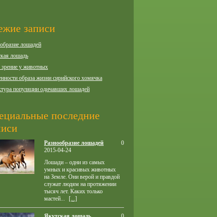
ежие записи
образие лошадей
кая лошадь
 зрение у животных
нности образа жизни сирийского хомячка
тура популяции одичавших лошадей
ециальные последние
писи
Разнообразие лошадей
0
2015-04-24
Лошади – одни из самых
умных и красивых животных
на Земле. Они верой и правдой
служат людям на протяжении
тысяч лет. Каких только
мастей...
[...]
Якутская лошадь
0