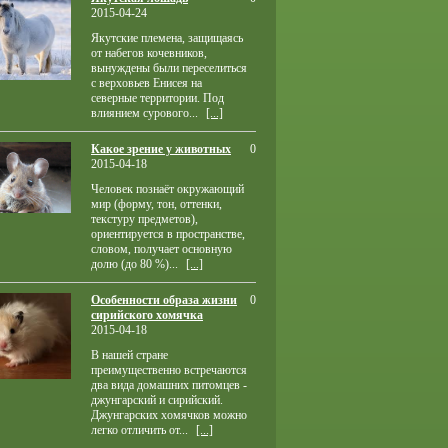
2015-04-24
Якутские племена, защищаясь
от набегов кочевников,
вынуждены были переселиться
с верховьев Енисея на
северные территории. Под
влиянием сурового...
[...]
Какое зрение у животных
0
2015-04-18
Человек познаёт окружающий
мир (форму, тон, оттенки,
текстуру предметов),
ориентируется в пространстве,
словом, получает основную
долю (до 80 %)...
[...]
Особенности образа жизни
0
сирийского хомячка
2015-04-18
В нашей стране
преимущественно встречаются
два вида домашних питомцев -
джунгарский и сирийский.
Джунгарских хомячков можно
легко отличить от...
[...]