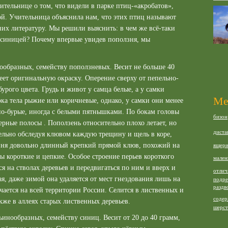
ительнице о том, что видели в парке птиц-«акробатов»,
ой. Учительница объяснила нам, что этих птиц называют
них литературу. Мы решили выяснить: в чем же всё-таки
 синицей? Почему впервые увидев поползня, мы
ообразных, семейству поползневых. Весит не больше 40
ет оригинальную окраску. Оперение сверху от пепельно-
бурого цвета. Грудь и живот у самца белые, а у самки
Ме
ка тела рыжие или коричневые, однако, у самки они менее
мно-бурые, иногда с белыми пятнышками. По бокам головы
бизон
ерные полосы . Поползень относительно плохо летает, но
диста
тельно обследуя клювом каждую трещину и щель в коре,
зня довольно длинный крепкий прямой клюв, похожий на
ящер
ы короткие и цепкие. Особое строение перьев короткого
мален
я на стволах деревьев и передвигаться по ним и вверх и
отлич
я, даже зимой она удаляется от мест гнездования лишь на
подре
раздв
чается на всей территории России. Селится в лиственных и
содер
акже в аллеях старых лиственных деревьев.
шерст
ьинообразных, семейству синиц. Весит от 20 до 40 грамм,