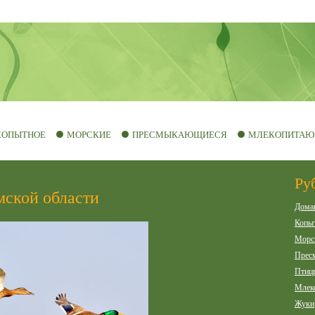
КОПЫТНОЕ
МОРСКИЕ
ПРЕСМЫКАЮЩИЕСЯ
МЛЕКОПИТАЮ
Ру
мской области
Дома
Копы
Морс
Прес
Птиц
Млек
Жуки