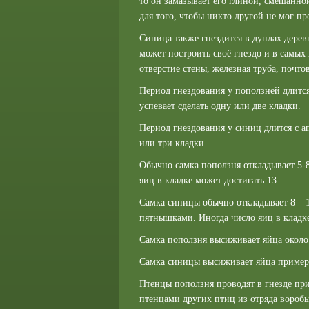
то он замазывает его глиной, смешанной
для того, чтобы никто другой не мог пр
Синица также гнездится в дуплах дерев
может построить своё гнездо и в самых
отверстие стены, железная труба, почт
Период гнездования у поползней длится
успевает сделать одну или две кладки.
Период гнездования у синиц длится с ап
или три кладки.
Обычно самка поползня откладывает 5-
яиц в кладке может достигать 13.
Самка синицы обычно откладывает 8 – 
пятнышками. Иногда число яиц в кладке
Самка поползня высиживает яйца около
Самка синицы высиживает яйца пример
Птенцы поползня проводят в гнезде пр
птенцами других птиц из отряда воробь