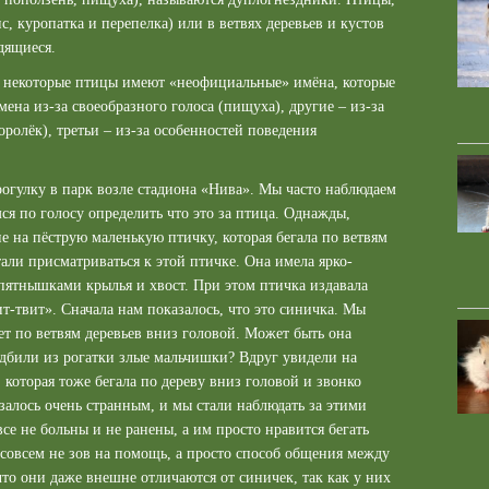
с, куропатка и перепелка) или в ветвях деревьев и кустов
дящиеся.
 некоторые птицы имеют «неофициальные» имёна, которые
ена из-за своеобразного голоса (пищуха), другие – из-за
ролёк), третьи – из-за особенностей поведения
огулку в парк возле стадиона «Нива». Мы часто наблюдаем
ся по голосу определить что это за птица. Однажды,
е на пёструю маленькую птичку, которая бегала по ветвям
али присматриваться к этой птичке. Она имела ярко-
пятнышками крылья и хвост. При этом птичка издавала
-твит». Сначала нам показалось, что это синичка. Мы
ет по ветвям деревьев вниз головой. Может быть она
одбили из рогатки злые мальчишки? Вдруг увидели на
 которая тоже бегала по дереву вниз головой и звонко
залось очень странным, и мы стали наблюдать за этими
се не больны и не ранены, а им просто нравится бегать
о совсем не зов на помощь, а просто способ общения между
то они даже внешне отличаются от синичек, так как у них