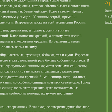
 пёструю окраску. Спинка серая, крыло чёрным
Ар
о горла до брюшка, которое обычно бывает жёлтого цвета.
Decem
льный признак белые «щёчки». Голова сверху чёрная с
March
 заметным у самцов . У синицы острый, прямой и
April
ие ноги. Встречается также на всей территории России.
цами, личинками, и только к осени начинает
тений. Клюв поползня крепкий, а потому этот лесной
 лещины и с кедровыми орехами. Из различных семян
ие запасы корма на зиму.
йца насекомых, гусеницы, бабочки, тля и жуки. Взрослая
ерно в два с половиной раза больше собственного веса. В
тся недоступными, синицы кормятся семенами ели, сосны,
поползня синица не может справляться с кедровыми
неё недостаточно крепкий. Зимой синицы неприхотливы,
до каши, но особенно синицам нравится свежее сало. Голод
ая синица не сможет пережить даже незначительные
ницам необходима помощь, их нужно постоянно
 или скворечниках. Если входное отверстие дупла большое,