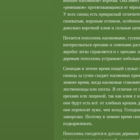
внешне напоминает воробья. Она имеет
«ремешком» протягивающимся от чёрног
У всех синиц есть прекрасный отличите
синеватым, вороным отливом, особенно
довольно короткий клюв и сильные цепк
Питается поползень насекомыми, гусени
интересоваться орехами и семенами рас
акробат легко справляется и с орехами
деревьев поползень устраивает небольш
Синицам в летнее время пищей служат я
синица за сутки съедает насекомых прим
зимнее время, когда насекомые становя
лиственницы или пихты. В отличие от 
орехами или лещиной, так как клюв у 
они будут есть всё: от хлебных крошек 
они переносят хуже, чем холод. Голодн
заморозки. Поэтому в зимнее время си
подкармливать.
Поползень гнездится в дуплах деревьев