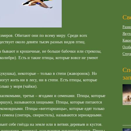
Св
Разно
Якутс
змеров. Обитают они по всему миру. Среди всех
Какое
ществует около девяти тысяч разных видов птиц.
Особе
а бывают и крошечные, не больше бабочки или стрекозы,
Струк
(колибри). Есть и такие птицы, которые вовсе не умеют
Сп
кукушка), некоторые – только в степи (жаворонок). Но
за
огут жить ни в лесу, ни в степи. Есть птицы, которые
олько у моря (чайки).
насекомыми, третьи – ягодами и семенами. Птицы, которые
 коршун), называются хищными. Птицы, которые питаются
екомоядными. Птицы-«вегетарианцы», которые едят только
 семена (снегирь, свиристель), называются зерноядными.
ьют себе гнёзда на земле или в ветвях деревьев и кустов.
л, поползень, пищуха), называются дуплогнёздники. Птицы,