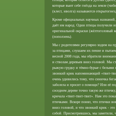
которые вьют себе гнёзда на земле (чиби
(клест, иволга) называются открытогнез
Кроме официальных научных названий,
даёт им народ. Одни птицы получили им
оригинальной окраски (жёлтоголовый ко
(поползень).
Мы с родителями регулярно ходим на пр
за птицами, слушаем их пение и пытаем
весной 2008 года, мы обратили внимани
и стволам деревьев вниз головой. Мы ст
рыжую грудку и тёмно-бурые с белыми 
звонкий крик напоминающий «твит-твит
очень удивились тому, что синичка бега
заболела и просит о помощи? Или её п
соседнем дереве точно такую же птичку,
кричала «твит-твит-твит». Нам это пока
птичками. Вскоре понял, что птички вов
вниз головой, и что звонкий крик - эт
собой. Присмотревшись, мы заметили, ч