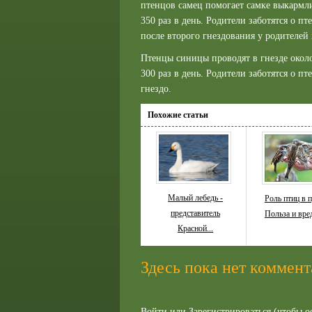
птенцов самец помогает самке выкармли
350 раз в день. Родители заботятся о п
после второго гнездования у родителей 
Птенцы синицы проводят в гнезде окол
300 раз в день. Родители заботятся о п
гнездо.
Похожие статьи
Малый лебедь -
Роль птиц в 
представитель
Польза и вред
Красной...
Здесь пока нет коммент
Войти
или
Зарегистрироваться
(чтобы о