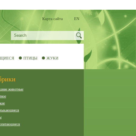
Карта сайта
EN
ЩИЕСЯ
ПТИЦЫ
ЖУКИ
брики
шние животные
тное
кие
мыкающиеся
ы
опитающиеся