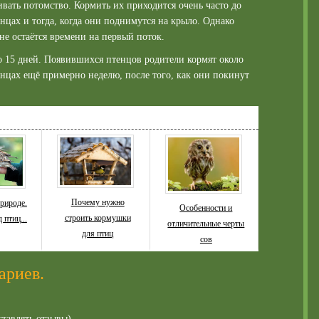
вать потомство. Кормить их приходится очень часто до
тенцах и тогда, когда они поднимутся на крыло. Однако
не остаётся времени на первый поток.
о 15 дней. Появившихся птенцов родители кормят около
тенцах ещё примерно неделю, после того, как они покинут
Почему нужно
природе.
Особенности и
строить кормушки
 птиц...
отличительные черты
для птиц
сов
ариев.
ставлять отзывы)