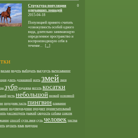
Структура популяции
0
одичавших лошадей
2015-04-18
Популяцией принято считать
«совокупность особей одного
вида, длительно занимающую
определенное пространство и
воспроизводящую себя в
течение...
[...]
тки
васьки
видеть
выбирать
высунуть
вычесывание
змей
нция
длить
домашний
жить
змея
зубр
косатки
ица
издалека
коготь
небольшой
ький
мочь
низкий
основной
пингвин
ие
передняя часть
плавание
зание
подтверждение
предмет
примечательный
оить
рассмотреть
рыжий
скорость
собака
совсем
человек
жание
способ
сути змея
суть
чистка
ить
щупать
язык
ящерица