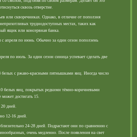
 со смолой, подгоняя по своим размерам. Делает он это
отиснуться сквозь отверстие.
ьев или скворечниках. Однако, в отличие от поползня
 неприхотливых труднодоступных местах, таких как
овый ящик или консервная банка.
 с апреля по июнь. Обычно за один сезон поползень
реля по июль. За один сезон синица успевает сделать две
8 белых с ржаво-красными пятнышками яиц. Иногда число
10 белых яиц, покрытых редкими тёмно-коричневыми
 может достигать 15.
 20 дней.
но 12-16 дней.
иблизительно 24-28 дней. Подрастают они по сравнению с
инообразных, очень медленно. После появления на свет